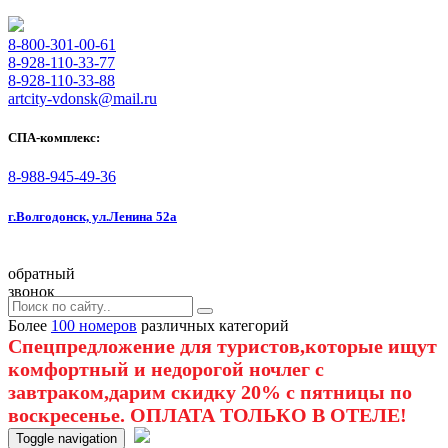
8-800-301-00-61
8-928-110-33-77
8-928-110-33-88
artcity-vdonsk@mail.ru
СПА-комплекс:
8-988-945-49-36
г.Волгодонск, ул.Ленина 52а
обратный
звонок
Более
100 номеров
различных категорий
Спецпредложение для туристов,которые ищут
комфортный и недорогой ночлег с
завтраком,дарим скидку 20% с пятницы по
воскресенье. ОПЛАТА ТОЛЬКО В ОТЕЛЕ!
Toggle navigation