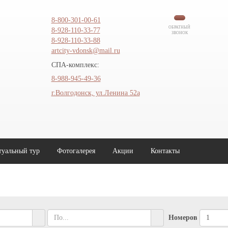
8-800-301-00-61
ОБРАТНЫЙ
8-928-110-33-77
ЗВОНОК
8-928-110-33-88
artcity-vdonsk@mail.ru
СПА-комплекс:
8-988-945-49-36
г.Волгодонск, ул.Ленина 52а
туальный тур
Фотогалерея
Акции
Контакты
Номеров