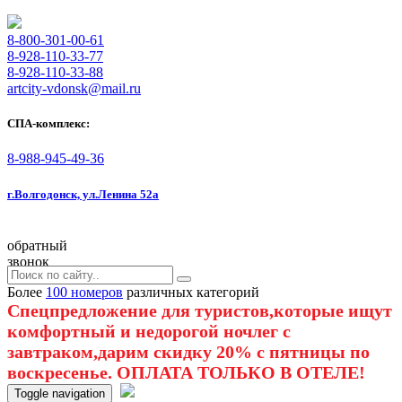
8-800-301-00-61
8-928-110-33-77
8-928-110-33-88
artcity-vdonsk@mail.ru
СПА-комплекс:
8-988-945-49-36
г.Волгодонск, ул.Ленина 52а
обратный
звонок
Более
100 номеров
различных категорий
Спецпредложение для туристов,которые ищут
комфортный и недорогой ночлег с
завтраком,дарим скидку 20% с пятницы по
воскресенье. ОПЛАТА ТОЛЬКО В ОТЕЛЕ!
Toggle navigation