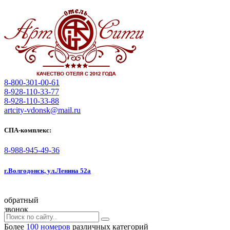
8-800-301-00-61
8-928-110-33-77
8-928-110-33-88
artcity-vdonsk@mail.ru
СПА-комплекс:
8-988-945-49-36
г.Волгодонск, ул.Ленина 52а
обратный
звонок
Более
100 номеров
различных категорий