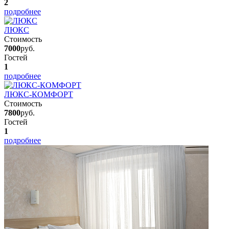
2
подробнее
ЛЮКС
Стоимость
7000
руб.
Гостей
1
подробнее
ЛЮКС-КОМФОРТ
Стоимость
7800
руб.
Гостей
1
подробнее