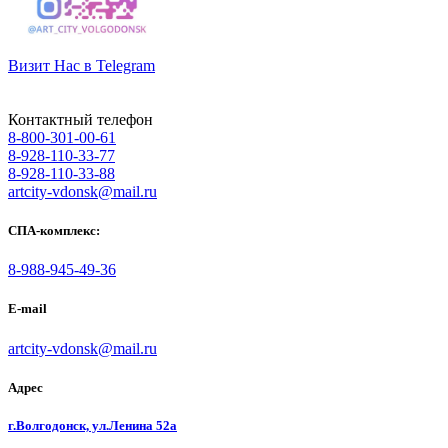
Визит Нас в Telegram
Контактный телефон
8-800-301-00-61
8-928-110-33-77
8-928-110-33-88
artcity-vdonsk@mail.ru
СПА-комплекс:
8-988-945-49-36
E-mail
artcity-vdonsk@mail.ru
Адрес
г.Волгодонск, ул.Ленина 52а