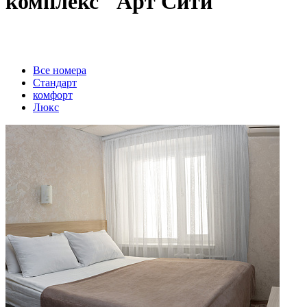
комплекс "Арт Сити"
Вcе номера
Стандарт
комфорт
Люкс