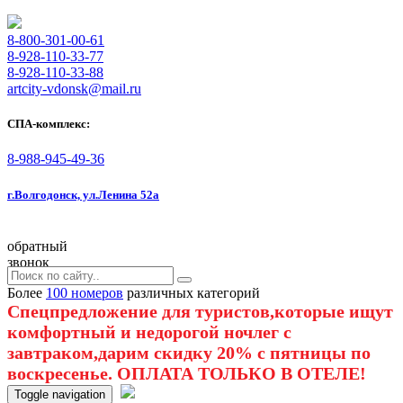
8-800-301-00-61
8-928-110-33-77
8-928-110-33-88
artcity-vdonsk@mail.ru
СПА-комплекс:
8-988-945-49-36
г.Волгодонск, ул.Ленина 52а
обратный
звонок
Более
100 номеров
различных категорий
Спецпредложение для туристов,которые ищут
комфортный и недорогой ночлег с
завтраком,дарим скидку 20% с пятницы по
воскресенье. ОПЛАТА ТОЛЬКО В ОТЕЛЕ!
Toggle navigation