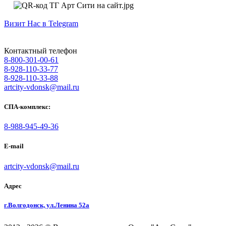
Визит Нас в Telegram
Контактный телефон
8-800-301-00-61
8-928-110-33-77
8-928-110-33-88
artcity-vdonsk@mail.ru
СПА-комплекс:
8-988-945-49-36
E-mail
artcity-vdonsk@mail.ru
Адрес
г.Волгодонск, ул.Ленина 52а