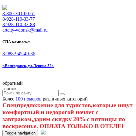
8-800-301-00-61
8-928-110-33-77
8-928-110-33-88
artcity-vdonsk@mail.ru
СПА-комплекс:
8-988-945-49-36
г.Волгодонск, ул.Ленина 52а
обратный
звонок
Более
100 номеров
различных категорий
Спецпредложение для туристов,которые ищут
комфортный и недорогой ночлег с
завтраком,дарим скидку 20% с пятницы по
воскресенье. ОПЛАТА ТОЛЬКО В ОТЕЛЕ!
Toggle navigation