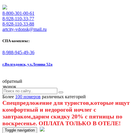
8-800-301-00-61
8-928-110-33-77
8-928-110-33-88
artcity-vdonsk@mail.ru
СПА-комплекс:
8-988-945-49-36
г.Волгодонск, ул.Ленина 52а
обратный
звонок
Более
100 номеров
различных категорий
Спецпредложение для туристов,которые ищут
комфортный и недорогой ночлег с
завтраком,дарим скидку 20% с пятницы по
воскресенье. ОПЛАТА ТОЛЬКО В ОТЕЛЕ!
Toggle navigation