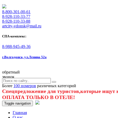
8-800-301-00-61
8-928-110-33-77
8-928-110-33-88
artcity-vdonsk@mail.ru
СПА-комплекс:
8-988-945-49-36
г.Волгодонск, ул.Ленина 52а
обратный
звонок
Более
100 номеров
различных категорий
Спецпредложение для туристов,которые ищут к
ОПЛАТА ТОЛЬКО В ОТЕЛЕ!
Toggle navigation
Главная
O нас