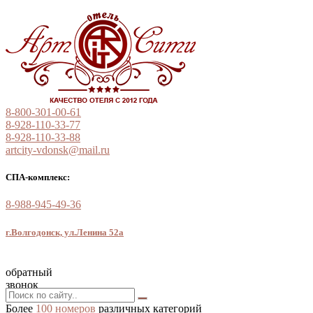
8-800-301-00-61
8-928-110-33-77
8-928-110-33-88
artcity-vdonsk@mail.ru
СПА-комплекс:
8-988-945-49-36
г.Волгодонск, ул.Ленина 52а
обратный
звонок
Более
100 номеров
различных категорий