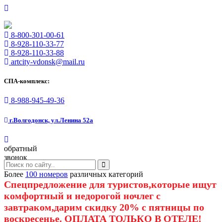
8-800-301-00-61
8-928-110-33-77
8-928-110-33-88
artcity-vdonsk@mail.ru
СПА-комплекс:
8-988-945-49-36
г.Волгодонск, ул.Ленина 52а
обратный
звонок
Более
100 номеров
различных категорий
Спецпредложение для туристов,которые ищут
комфортный и недорогой ночлег с
завтраком,дарим скидку 20% с пятницы по
воскресенье. ОПЛАТА ТОЛЬКО В ОТЕЛЕ!