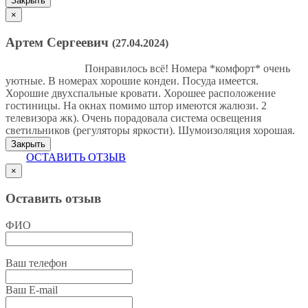
Закрыть
гостиницы. На окнах
×
помимо штор имеются
жалюзи. 2 телевизора
Артем Сергеевич
жк). Очень
(27.04.2024)
порадовала система
освещения
Понравилось всё! Номера *комфорт* очень
светильников
уютные. В номерах хорошие кондеи. Посуда имеется.
(регуляторы яркости).
Хорошие двухспальные кровати. Хорошее расположение
Шумоизоляция
гостиницы. На окнах помимо штор имеются жалюзи. 2
хорошая.
телевизора жк). Очень порадовала система освещения
светильников (регуляторы яркости). Шумоизоляция хорошая.
Закрыть
ОСТАВИТЬ ОТЗЫВ
×
Оставить отзыв
ФИО
Ваш телефон
Ваш E-mail