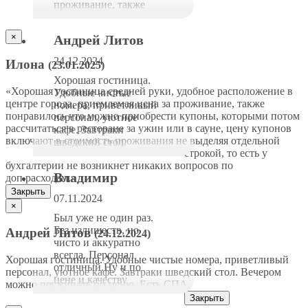
проживание, также
понравилось что
можно приобрести
×
Андрей Литов
купоны, которыми
потом рассчитаться в
24.12.2024
Илона
(23.01.2025)
ресторане за ужин или
в сауне, цену купонов
Хорошая гостиница.
«Хорошая гостиница средней руки, удобное расположение в
включают в стоимость
Удобные чистые
центре города, приемлемая цена за проживание, также
проживания не
номера, приветливый
понравилось что можно приобрести купоны, которыми потом
выделяя отдельной
персонал, уютное
рассчитаться в ресторане за ужин или в сауне, цену купонов
строкой, то есть у
кафе. Завтраки
включают в стоимость проживания не выделяя отдельной
бухгалтерии не
шведский стол.
строкой, то есть у
возникнет никаких
Вечером можно
бухгалтерии не возникнет никаких вопросов по
вопросов по
поужинать по меню.
Владимир
доп.расходам.»
доп.расходам.»
Есть СПА.
Закрыть
07.11.2024
×
Был уже не один раз.
Без излишеств, но
Андрей Литов
(24.12.2024)
чисто и аккуратно
всегда. Персонал
Хорошая гостиница. Удобные чистые номера, приветливый
отличный.Ну и по
персонал, уютное кафе. Завтраки шведский стол. Вечером
цене и качеству
можно поужинать по меню. Есть СПА.
однозначно СУПЕР.
Закрыть
Завтраки отличные