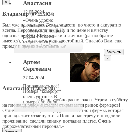
×
Анастасия
(разнообразие
имеется), ужин тоже
12.05.2024
Владимир
(07.11.2024)
вполне достойный.
Спасибо Вам, еще
«Очень удобно
приеду и только в
Был уже не один раз. Без излишеств, но чисто и аккуратно
расположен. Утром в
АртСити
всегда. Персонал отличный.Ну и по цене и качеству
субботу на площади
однозначно СУПЕР. Завтраки отличные (разнообразие
рядом с отелем
имеется), ужин тоже вполне достойный. Спасибо Вам, еще
открывается рынок
приеду и только в АртСити
фермеров! Отличный
завтрак, все продукты
Закрыть
с местной фермы,
×
Артем
которая принадлежит
хозяину отеля.Пошли
Сергеевич
навстречу и продлили
27.04.2024
проживание, сделали
скидку, погладил
Понравилось всё!
Анастасия
(12.05.2024)
платье. Очень
Номера *комфорт*
доброжелательный
очень уютные. В
«Очень удобно расположен. Утром в субботу
персонал.»
номерах хорошие
на площади рядом с отелем открывается рынок фермеров!
кондеи. Посуда
Отличный завтрак, все продукты с местной фермы, которая
имеется. Хорошие
принадлежит хозяину отеля.Пошли навстречу и продлили
двухспальные
проживание, сделали скидку, погладил платье. Очень
кровати. Хорошее
доброжелательный персонал.»
расположение